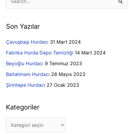
S
a
e
t
a
Son Yazılar
e
r
g
c
Çavuşbaşı Hurdacı
31 Mart 2024
o
h
Fabrika Hurda Depo Temizliği
14 Mart 2024
r
f
Beyoğlu Hurdacı
9 Temmuz 2023
i
o
Baltalimanı Hurdacı
28 Mayıs 2023
l
r
e
Şirintepe Hurdacı
27 Ocak 2023
:
r
Kategoriler