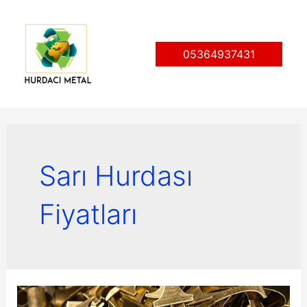
İçeriğe
atla
05364937431
Sarı Hurdası
Fiyatları
Hurda