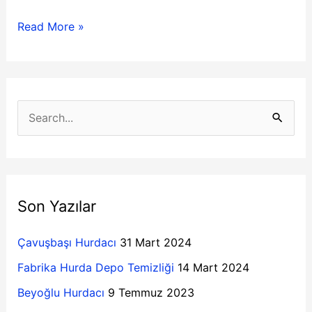
Read More »
K
a
S
t
e
e
a
g
r
o
Son Yazılar
c
r
h
Çavuşbaşı Hurdacı
31 Mart 2024
i
f
l
Fabrika Hurda Depo Temizliği
14 Mart 2024
o
e
Beyoğlu Hurdacı
9 Temmuz 2023
r
r