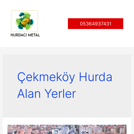
İçeriğe
atla
05364937431
Çekmeköy Hurda
Alan Yerler
Çekmeköy