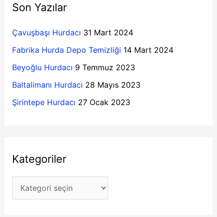
o
Son Yazılar
c
r
h
Çavuşbaşı Hurdacı
31 Mart 2024
i
f
l
Fabrika Hurda Depo Temizliği
14 Mart 2024
o
e
Beyoğlu Hurdacı
9 Temmuz 2023
r
r
Baltalimanı Hurdacı
28 Mayıs 2023
:
Şirintepe Hurdacı
27 Ocak 2023
Kategoriler