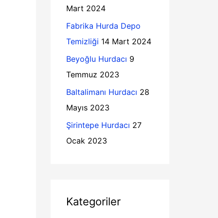
l
Mart 2024
o
e
Fabrika Hurda Depo
r
r
Temizliği
14 Mart 2024
:
Beyoğlu Hurdacı
9
Temmuz 2023
Baltalimanı Hurdacı
28
Mayıs 2023
Şirintepe Hurdacı
27
Ocak 2023
Kategoriler