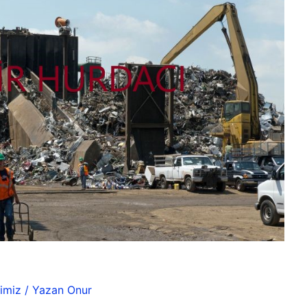
imiz
/ Yazan
Onur