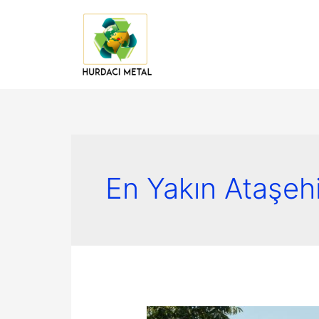
İçeriğe
atla
En Yakın Ataşeh
Ataşehir