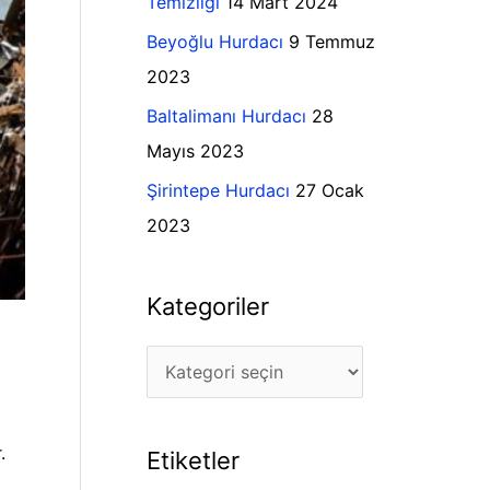
Temizliği
14 Mart 2024
l
r
Beyoğlu Hurdacı
9 Temmuz
e
:
2023
r
Baltalimanı Hurdacı
28
Mayıs 2023
Şirintepe Hurdacı
27 Ocak
2023
Kategoriler
.
Etiketler