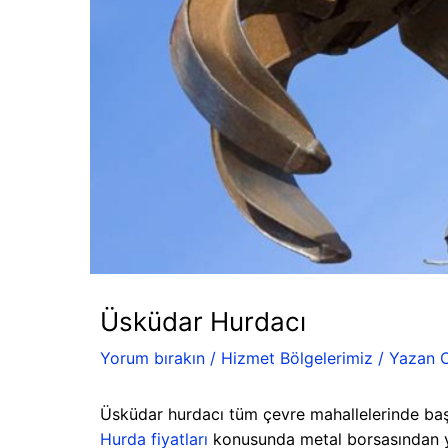
Üsküdar Hurdacı
Yorum bırakın
/
Hizmet Bölgelerimiz
/ Yazan
Üsküdar hurdacı tüm çevre mahallelerinde başar
Hurda fiyatları
konusunda metal borsasından yar