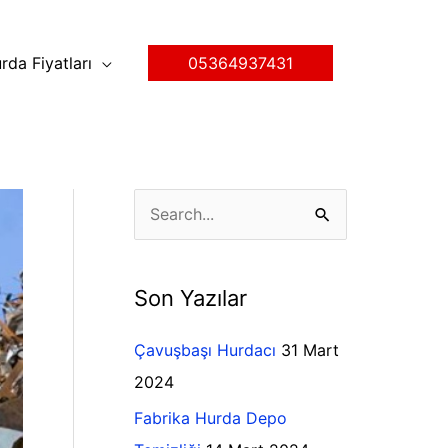
rda Fiyatları
05364937431
K
S
a
e
t
a
Son Yazılar
e
r
g
c
Çavuşbaşı Hurdacı
31 Mart
o
h
2024
r
f
Fabrika Hurda Depo
i
o