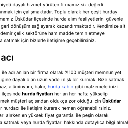
iyeti dayalı hizmet yürüten firmamız siz değerli
nmak için çalışmaktadır. Toplu olarak her çeşit hurdayı
irmamız Üsküdar ilçesinde hurda alım faaliyetlerini güvenle
 geri dönüşüm sağlayarak kazandırmaktadır. Kendimize ait
ve demir çelik sektörüne ham madde temin etmeye
 satmak için bizlerle iletişime geçebilirsiniz.
acı
ı ile adı anılan bir firma olarak %100 müşteri memnuniyeti
rliğine dayalı olan uzun vadeli ilişkiler kurmak. Bize satmak
nmaz, alüminyum, bakır,
hurda kablo
gibi malzemelerinizi
r
ilçesinde
hurda fiyatları
her an her hafta yükselip
etmek müşteri açısından oldukça zor olduğu için
Üsküdar
 hurdacı ile iletişim kurarak hemen öğrenebilirsiniz.
arı alırken en yüksek fiyat garantisi ile peşin olarak
a satmak veya hurda fiyatları hakkında detaylıca bilgi alma