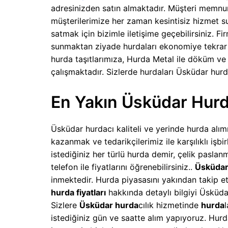
adresinizden satın almaktadır. Müşteri memnun
müşterilerimize her zaman kesintisiz hizmet su
satmak için bizimle iletişime geçebilirsiniz. F
sunmaktan ziyade hurdaları ekonomiye tekrar
hurda taşıtlarımıza, Hurda Metal ile döküm 
çalışmaktadır. Sizlerde hurdaları Üsküdar hurda
En Yakın Üsküdar Hurd
Üsküdar hurdacı kaliteli ve yerinde hurda alım
kazanmak ve tedarikçilerimiz ile karşılıklı işbi
istediğiniz her türlü hurda demir, çelik pasla
telefon ile fiyatlarını öğrenebilirsiniz..
Üsküda
inmektedir. Hurda piyasasını yakından takip 
hurda fiyatları
hakkında detaylı bilgiyi Üsküdar
Sizlere
Üsküdar hurda
cılık hizmetinde
hurda
l
istediğiniz gün ve saatte alım yapıyoruz. Hurd