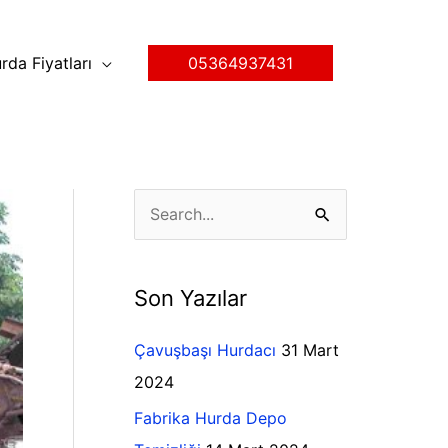
rda Fiyatları
05364937431
K
S
a
e
t
a
Son Yazılar
e
r
g
c
Çavuşbaşı Hurdacı
31 Mart
o
h
2024
r
f
Fabrika Hurda Depo
i
o