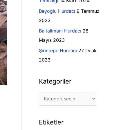
Temizliği
14 Mart 2024
l
r
Beyoğlu Hurdacı
9 Temmuz
e
:
2023
r
Baltalimanı Hurdacı
28
Mayıs 2023
Şirintepe Hurdacı
27 Ocak
2023
Kategoriler
Etiketler