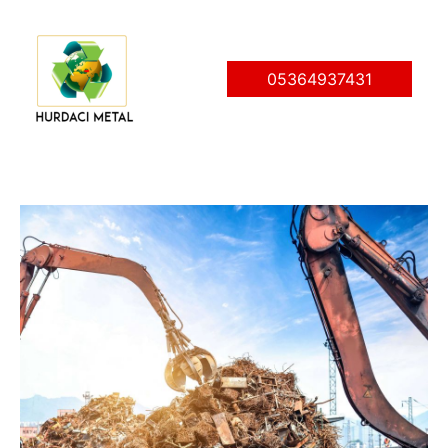
İçeriğe
atla
05364937431
Post
navigation