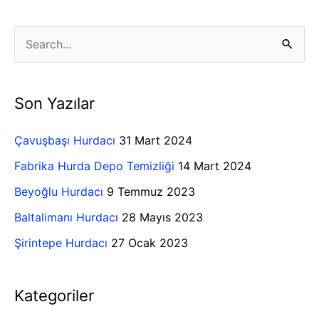
K
S
a
e
t
a
Son Yazılar
e
r
g
c
Çavuşbaşı Hurdacı
31 Mart 2024
o
h
Fabrika Hurda Depo Temizliği
14 Mart 2024
r
f
Beyoğlu Hurdacı
9 Temmuz 2023
i
o
Baltalimanı Hurdacı
28 Mayıs 2023
l
r
e
Şirintepe Hurdacı
27 Ocak 2023
:
r
Kategoriler