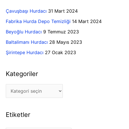
r
g
c
Çavuşbaşı Hurdacı
31 Mart 2024
o
h
Fabrika Hurda Depo Temizliği
14 Mart 2024
r
f
Beyoğlu Hurdacı
9 Temmuz 2023
i
o
Baltalimanı Hurdacı
28 Mayıs 2023
l
r
e
Şirintepe Hurdacı
27 Ocak 2023
:
r
Kategoriler
Etiketler