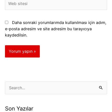
sitesi
Daha sonraki yorumlarımda kullanılması için adım,
e-posta adresim ve site adresim bu tarayıcıya
kaydedilsin.
K
S
a
e
t
a
Son Yazılar
e