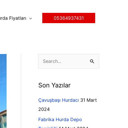
rda Fiyatları
05364937431
K
S
a
e
t
a
Son Yazılar
e
r
g
c
Çavuşbaşı Hurdacı
31 Mart
o
h
2024
r
f
Fabrika Hurda Depo
i
o