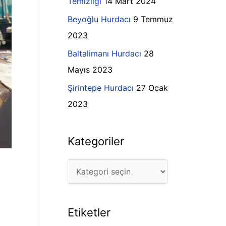
Temizliği
14 Mart 2024
l
r
Beyoğlu Hurdacı
9 Temmuz
e
:
2023
r
Baltalimanı Hurdacı
28
Mayıs 2023
Şirintepe Hurdacı
27 Ocak
2023
Kategoriler
Etiketler