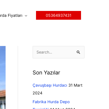
rda Fiyatları
05364937431
K
S
a
e
t
a
Son Yazılar
e
r
g
c
Çavuşbaşı Hurdacı
31 Mart
o
h
2024
r
f
Fabrika Hurda Depo
i
o