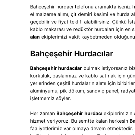
Bahçeşehir hurdacı telefonu aramakta iseniz he
el malzeme alımı, çit demiri kesimi ve hurda a
geçebilir ve fiyat teklifi alabilirsiniz. Çünkü 
kablo makarası ve redüktör hurdaları için en s
alan
ekiplerimizi vakit kaybetmeden olduğunuz
Bahçeşehir Hurdacılar
Bahçeşehir hurdacılar
bulmak istiyorsanız biz
korkuluk, paslanmaz ve kablo satmak için gün 
yerlerinden çeşitli hurdaların alımı için birbir
alüminyumu, pik döküm, sandviç panel, radyatö
işletmemiz söyler.
Her zaman
Bahçeşehir hurdac
ı ekiplerimizi
hizmet veriyoruz. Bu semtte kalan herkesin
Ba
faaliyetlerimiz var olmaya devem etmektedir. ö