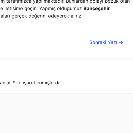
tım tarafımızca yapılmaktadır. Bunlardan dolayı bozuk olan
lerle iletişime geçin. Yapmış olduğumuz
Bahçeşehir
daları gerçek değerini ödeyerek alırız.
Sonraki Yazı
→
lanlar
*
ile işaretlenmişlerdir