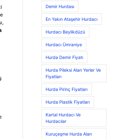
i
Demir Hurdası
me
En Yakın Ataşehir Hurdacı
ı,
a
Hurdacı Beylikdüzü
Hurdacı Ümraniye
Hurda Demir Fiyatı
Hurda Pileksi Alan Yerler Ve
Fiyatları
ş
Hurda Pirinç Fiyatları
Hurda Plastik Fiyatları
Kartal Hurdacı Ve
e
Hurdacılar
Kuruçeşme Hurda Alan