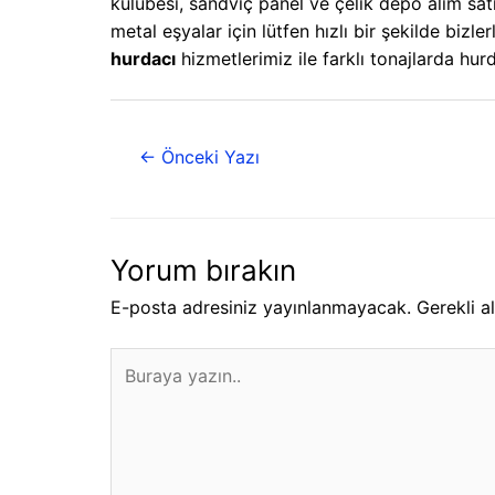
kulübesi, sandviç panel ve çelik depo alım sa
metal eşyalar için lütfen hızlı bir şekilde biz
hurdacı
hizmetlerimiz ile farklı tonajlarda hur
←
Önceki Yazı
Yorum bırakın
E-posta adresiniz yayınlanmayacak.
Gerekli a
Buraya
yazın..