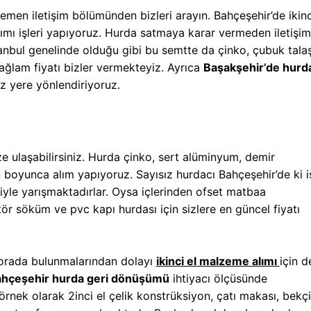
men iletişim bölümünden bizleri arayın. Bahçeşehir’de ikinc
lımı işleri yapıyoruz. Hurda satmaya karar vermeden iletişi
İstanbul genelinde olduğu gibi bu semtte da çinko, çubuk talaş
ağlam fiyatı bizler vermekteyiz. Ayrıca
Başakşehir’de hurd
 yere yönlendiriyoruz.
e ulaşabilirsiniz. Hurda çinko, sert alüminyum, demir
boyunca alım yapıyoruz. Sayısız hurdacı Bahçeşehir’de ki i
leriyle yarışmaktadırlar. Oysa içlerinden ofset matbaa
r söküm ve pvc kapı hurdası için sizlere en güncel fiyatı
n orada bulunmalarından dolayı
ikinci el malzeme alımı
için d
hçeşehir hurda geri dönüşümü
ihtiyacı ölçüsünde
rnek olarak 2inci el çelik konstrüksiyon, çatı makası, bekçi