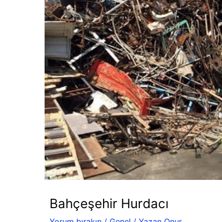
Bahçeşehir Hurdacı
Yorum bırakın
/
Genel
/ Yazan
Onur