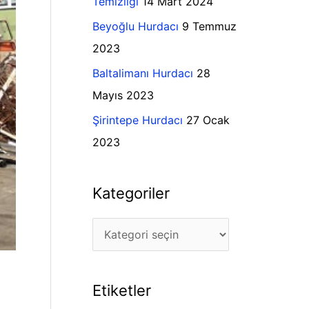
Temizliği
14 Mart 2024
l
r
Beyoğlu Hurdacı
9 Temmuz
e
:
2023
r
Baltalimanı Hurdacı
28
Mayıs 2023
Şirintepe Hurdacı
27 Ocak
2023
Kategoriler
Etiketler