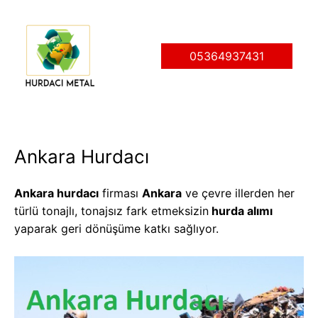
İçeriğe
atla
05364937431
Ankara Hurdacı
Ankara hurdacı
firması
Ankara
ve çevre illerden her
türlü tonajlı, tonajsız fark etmeksizin
hurda alımı
yaparak geri dönüşüme katkı sağlıyor.