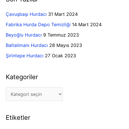
r
g
c
Çavuşbaşı Hurdacı
31 Mart 2024
o
h
Fabrika Hurda Depo Temizliği
14 Mart 2024
r
f
Beyoğlu Hurdacı
9 Temmuz 2023
i
o
Baltalimanı Hurdacı
28 Mayıs 2023
l
r
e
Şirintepe Hurdacı
27 Ocak 2023
:
r
Kategoriler
Etiketler